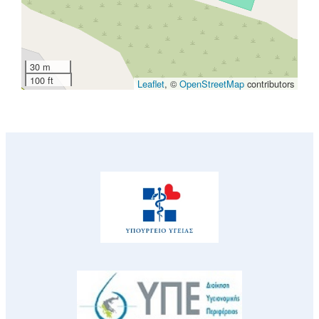
30 m
100 ft
Leaflet
, ©
OpenStreetMap
contributors