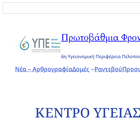
Search
for:
Πρωτοβάθμια Φροντ
6η Υγειονομική Περιφέρεια Πελοπο
Νέα – Αρθρογραφία
Δομές
Ραντεβού
Προσω
ΚΕΝΤΡΟ ΥΓΕΙΑΣ