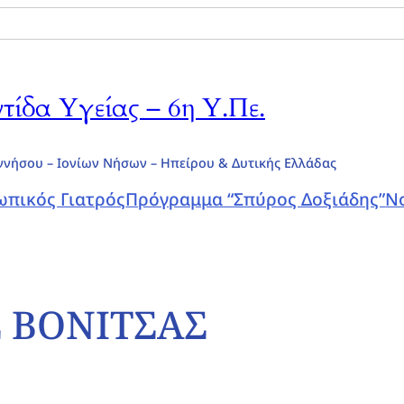
ίδα Υγείας – 6η Υ.Πε.
ννήσου – Ιονίων Νήσων – Ηπείρου & Δυτικής Ελλάδας
πικός Γιατρός
Πρόγραμμα “Σπύρος Δοξιάδης”
Ν
 ΒΟΝΙΤΣΑΣ