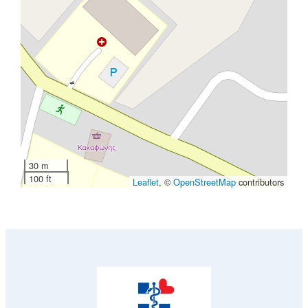
30 m
100 ft
Leaflet
, ©
OpenStreetMap
contributors