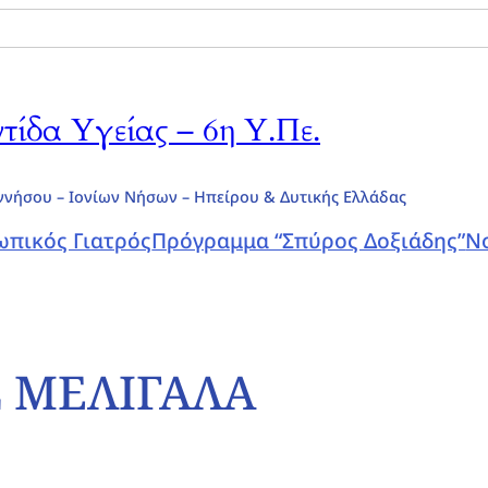
ίδα Υγείας – 6η Υ.Πε.
ννήσου – Ιονίων Νήσων – Ηπείρου & Δυτικής Ελλάδας
πικός Γιατρός
Πρόγραμμα “Σπύρος Δοξιάδης”
Ν
Σ ΜΕΛΙΓΑΛΑ