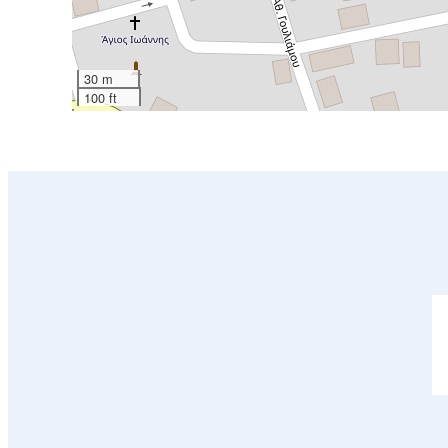
30 m
100 ft