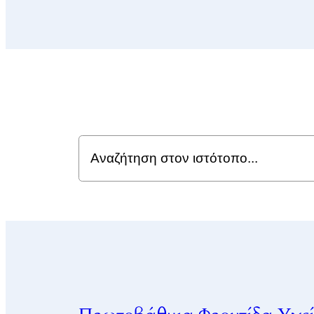
Search
for: