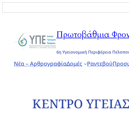
Search
for:
Πρωτοβάθμια Φροντ
6η Υγειονομική Περιφέρεια Πελοπο
Νέα – Αρθρογραφία
Δομές
Ραντεβού
Προσω
ΚΕΝΤΡΟ ΥΓΕΙΑ