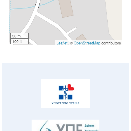
30 m
100 ft
Leaflet
, ©
OpenStreetMap
contributors