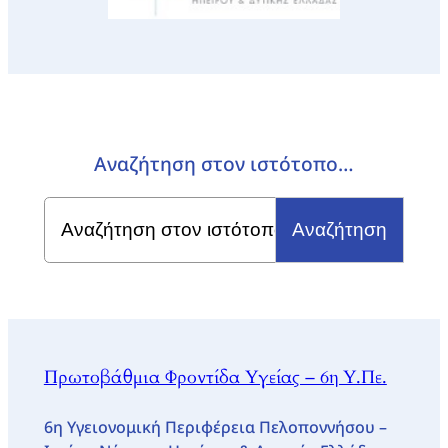
Αναζήτηση στον ιστότοπο…
Search
for:
Πρωτοβάθμια Φροντίδα Υγείας – 6η Υ.Πε.
6η Υγειονομική Περιφέρεια Πελοποννήσου –