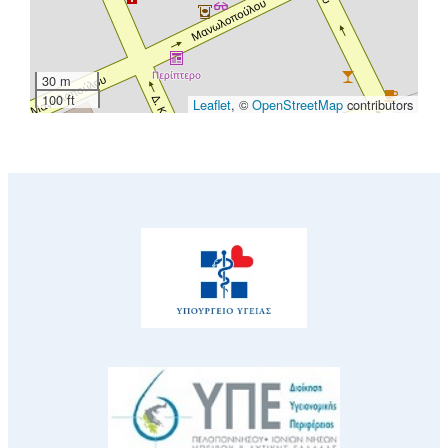
30 m
100 ft
Leaflet
, ©
OpenStreetMap
contributors