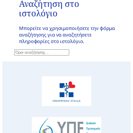
Αναζήτηση στο
ιστολόγιο
Μπορείτε να χρησιμοποιήσετε την φόρμα
αναζήτησης για να αναζητήσετε
πληροφορίες στο ιστολόγιο.
Α
ν
α
ζ
ή
τ
η
σ
η