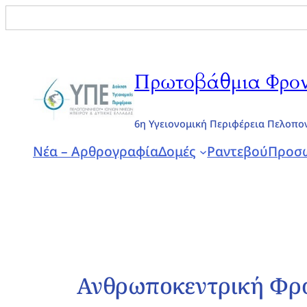
Search
for:
Μετάβαση
στο
Πρωτοβάθμια Φροντ
περιεχόμενο
6η Υγειονομική Περιφέρεια Πελοπο
Νέα – Αρθρογραφία
Δομές
Ραντεβού
Προσω
Ανθρωποκεντρική Φρ