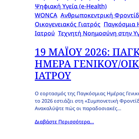
Ψηφιακή Υγεία (e-Health)
WONCA
, 
Ανθρωποκεντρική Φροντί
Οικογενειακός Γιατρός
, 
Παγκόσμια 
Ιατρού
, 
Τεχνητή Νοημοσύνη στην Υγ
19 ΜΑΪΟΥ 2026: ΠΑ
ΗΜΕΡΑ ΓΕΝΙΚΟΥ/ΟΙ
ΙΑΤΡΟΥ
Ο εορτασμός της Παγκόσμιας Ημέρας Γενικ
το 2026 εστιάζει στη «Συμπονετική Φροντί
Ανακαλύψτε πώς οι παραδοσιακές…
Διαβάστε Περισσότερα…