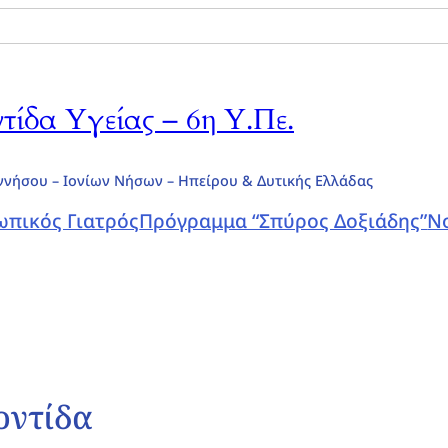
ίδα Υγείας – 6η Υ.Πε.
ννήσου – Ιονίων Νήσων – Ηπείρου & Δυτικής Ελλάδας
πικός Γιατρός
Πρόγραμμα “Σπύρος Δοξιάδης”
Ν
οντίδα