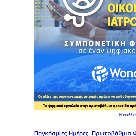
Παγκόσμιες Ημέρες
, 
Πρωτοβάθμια Φ