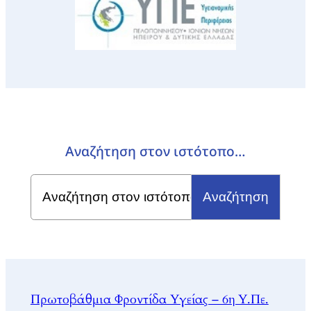
Αναζήτηση στον ιστότοπο…
Search
for:
Πρωτοβάθμια Φροντίδα Υγείας – 6η Υ.Πε.