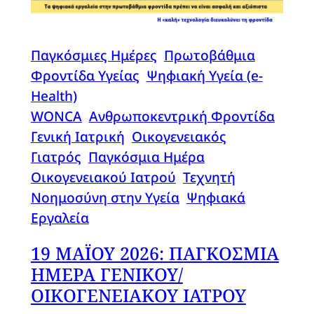
Παγκόσμιες Ημέρες
, 
Πρωτοβάθμια
Φροντίδα Υγείας
, 
Ψηφιακή Υγεία (e-
Health)
WONCA
, 
Ανθρωποκεντρική Φροντίδα
, 
Γενική Ιατρική
, 
Οικογενειακός
Γιατρός
, 
Παγκόσμια Ημέρα
Οικογενειακού Ιατρού
, 
Τεχνητή
Νοημοσύνη στην Υγεία
, 
Ψηφιακά
Εργαλεία
19 ΜΑΪΟΥ 2026: ΠΑΓΚΟΣΜΙΑ
ΗΜΕΡΑ ΓΕΝΙΚΟΥ/
ΟΙΚΟΓΕΝΕΙΑΚΟΥ ΙΑΤΡΟΥ