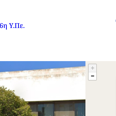
6η Υ.Πε.
+
−