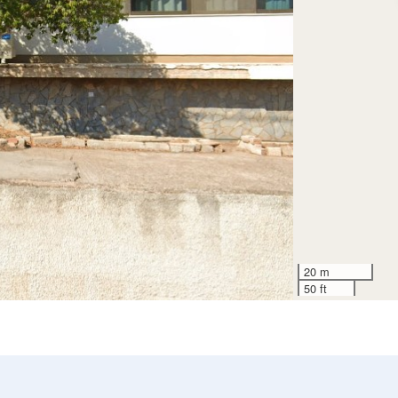
20 m
50 ft